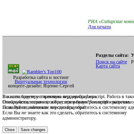
РИА «Сибирские ново
Для печати
Разделы сайта:
У
Поиск на сайте
Р
Карта сайта
Разработка сайта и хостинг
Виртуальные технологии
концепт-дизайн: Яценко Сергей
В вашем браузере отключена поддержка Jasvscript. Работа в так
Вы используете устаревшую версию браузера.
Пожалуйста, включите в браузере режим "Javascript - разрешено
Отображение страниц сайта с этим браузером проблематична.
Если Вы не знаете как это сделать, обратитесь к системному а
Пожалуйста, обновите версию браузера!
Если Вы не знаете как это сделать, обратитесь к системному
администратору.
Close
Save changes