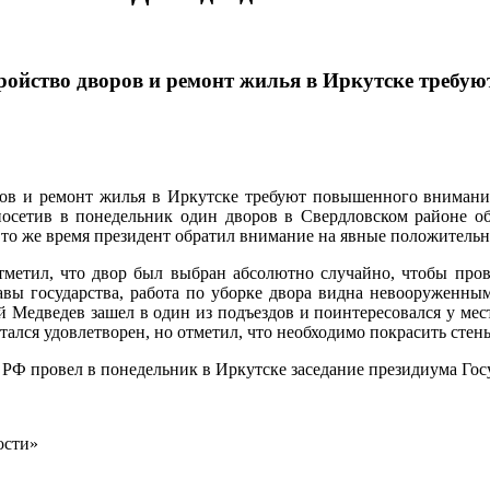
ройство дворов и ремонт жилья в Иркутске требу
ров и ремонт жилья в Иркутске требуют повышенного внимания
осетив в понедельник один дворов в Свердловском районе обл
 то же время президент обратил внимание на явные положитель
метил, что двор был выбран абсолютно случайно, чтобы про
авы государства, работа по уборке двора видна невооруженны
 Медведев зашел в один из подъездов и поинтересовался у мес
стался удовлетворен, но отметил, что необходимо покрасить сте
РФ провел в понедельник в Иркутске заседание президиума Госу
ости»