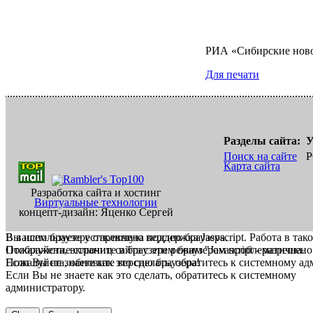
РИА «Сибирские нов
Для печати
Разделы сайта:
У
Поиск на сайте
Р
Карта сайта
Разработка сайта и хостинг
Виртуальные технологии
концепт-дизайн: Яценко Сергей
В вашем браузере отключена поддержка Jasvscript. Работа в так
Вы используете устаревшую версию браузера.
Пожалуйста, включите в браузере режим "Javascript - разрешено
Отображение страниц сайта с этим браузером проблематична.
Если Вы не знаете как это сделать, обратитесь к системному а
Пожалуйста, обновите версию браузера!
Если Вы не знаете как это сделать, обратитесь к системному
администратору.