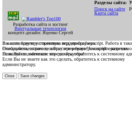
Разделы сайта:
У
Поиск на сайте
Р
Карта сайта
Разработка сайта и хостинг
Виртуальные технологии
концепт-дизайн: Яценко Сергей
В вашем браузере отключена поддержка Jasvscript. Работа в так
Вы используете устаревшую версию браузера.
Пожалуйста, включите в браузере режим "Javascript - разрешено
Отображение страниц сайта с этим браузером проблематична.
Если Вы не знаете как это сделать, обратитесь к системному а
Пожалуйста, обновите версию браузера!
Если Вы не знаете как это сделать, обратитесь к системному
администратору.
Close
Save changes