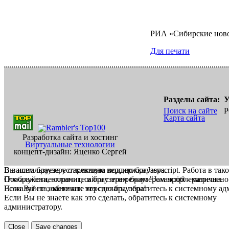
РИА «Сибирские нов
Для печати
Разделы сайта:
У
Поиск на сайте
Р
Карта сайта
Разработка сайта и хостинг
Виртуальные технологии
концепт-дизайн: Яценко Сергей
В вашем браузере отключена поддержка Jasvscript. Работа в так
Вы используете устаревшую версию браузера.
Пожалуйста, включите в браузере режим "Javascript - разрешено
Отображение страниц сайта с этим браузером проблематична.
Если Вы не знаете как это сделать, обратитесь к системному а
Пожалуйста, обновите версию браузера!
Если Вы не знаете как это сделать, обратитесь к системному
администратору.
Close
Save changes