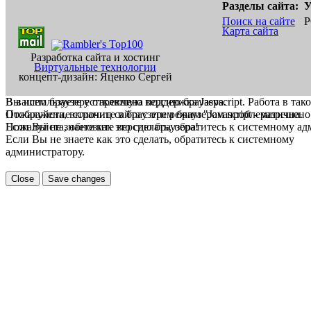
Разделы сайта:
У
Поиск на сайте
Р
Карта сайта
Разработка сайта и хостинг
Виртуальные технологии
концепт-дизайн: Яценко Сергей
В вашем браузере отключена поддержка Jasvscript. Работа в так
Вы используете устаревшую версию браузера.
Пожалуйста, включите в браузере режим "Javascript - разрешено
Отображение страниц сайта с этим браузером проблематична.
Если Вы не знаете как это сделать, обратитесь к системному а
Пожалуйста, обновите версию браузера!
Если Вы не знаете как это сделать, обратитесь к системному
администратору.
Close
Save changes