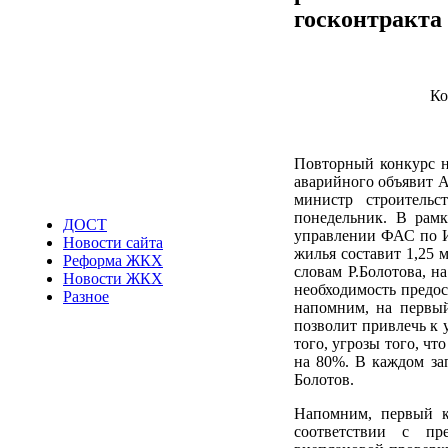
госконтракта
Ко
Повторный конкурс н
аварийного объявит А
министр строительс
понедельник. В рам
ДОСТ
управлении ФАС по Ир
Новости сайта
жилья составит 1,25 м
Реформа ЖКХ
словам Р.Болотова, н
Новости ЖКХ
необходимость предос
Разное
напомним, на первый
позволит привлечь к 
того, угрозы того, чт
на 80%. В каждом зап
Болотов.
Напомним, первый к
соответствии с пр