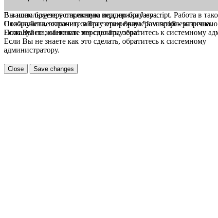
В вашем браузере отключена поддержка Jasvscript. Работа в так
Вы используете устаревшую версию браузера.
Пожалуйста, включите в браузере режим "Javascript - разрешено
Отображение страниц сайта с этим браузером проблематична.
Если Вы не знаете как это сделать, обратитесь к системному а
Пожалуйста, обновите версию браузера!
Если Вы не знаете как это сделать, обратитесь к системному
администратору.
Close
Save changes