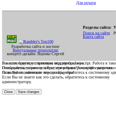
Для печати
Разделы сайта:
У
Поиск на сайте
Р
Карта сайта
Разработка сайта и хостинг
Виртуальные технологии
концепт-дизайн: Яценко Сергей
В вашем браузере отключена поддержка Jasvscript. Работа в так
Вы используете устаревшую версию браузера.
Пожалуйста, включите в браузере режим "Javascript - разрешено
Отображение страниц сайта с этим браузером проблематична.
Если Вы не знаете как это сделать, обратитесь к системному а
Пожалуйста, обновите версию браузера!
Если Вы не знаете как это сделать, обратитесь к системному
администратору.
Close
Save changes