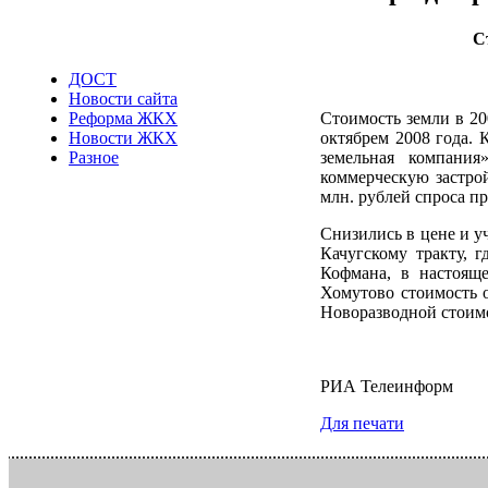
С
ДОСТ
Новости сайта
Реформа ЖКХ
Стоимость земли в 20
Новости ЖКХ
октябрем 2008 года.
Разное
земельная компани
коммерческую застрой
млн. рублей спроса п
Снизились в цене и у
Качугскому тракту, 
Кофмана, в настояще
Хомутово стоимость о
Новоразводной стоимо
РИА Телеинформ
Для печати