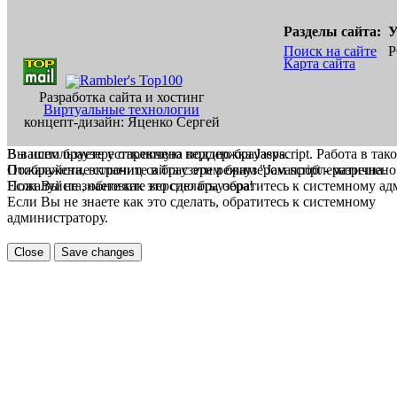
Разделы сайта:
У
Поиск на сайте
Р
Карта сайта
Разработка сайта и хостинг
Виртуальные технологии
концепт-дизайн: Яценко Сергей
В вашем браузере отключена поддержка Jasvscript. Работа в так
Вы используете устаревшую версию браузера.
Пожалуйста, включите в браузере режим "Javascript - разрешено
Отображение страниц сайта с этим браузером проблематична.
Если Вы не знаете как это сделать, обратитесь к системному а
Пожалуйста, обновите версию браузера!
Если Вы не знаете как это сделать, обратитесь к системному
администратору.
Close
Save changes