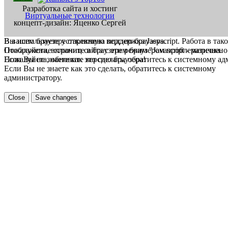
Разработка сайта и хостинг
Виртуальные технологии
концепт-дизайн: Яценко Сергей
В вашем браузере отключена поддержка Jasvscript. Работа в так
Вы используете устаревшую версию браузера.
Пожалуйста, включите в браузере режим "Javascript - разрешено
Отображение страниц сайта с этим браузером проблематична.
Если Вы не знаете как это сделать, обратитесь к системному а
Пожалуйста, обновите версию браузера!
Если Вы не знаете как это сделать, обратитесь к системному
администратору.
Close
Save changes