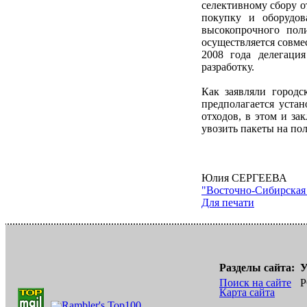
селективному сбору о
покупку и оборудов
высокопрочного пол
осуществляется совме
2008 года делегаци
разработку.
Как заявляли городс
предполагается уста
отходов, в этом и за
увозить пакеты на по
Юлия СЕРГЕЕВА
"Восточно-Сибирская
Для печати
Разделы сайта:
У
Поиск на сайте
Р
Карта сайта