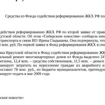
Средства из Фонда содействия реформированию ЖКХ РФ пос
одействия реформированию ЖКХ РФ по второй заявке от правит
утской области. Об этом «Сибирским новостям» сообщила нача
ранспорта и связи ИО Ирина Гладышева. Она подчеркнула, что в
5 млн. руб. По первой заявке в Фонд реформирования ЖКХ в сент
вка Иркутской области в Фонд содействия реформированию ЖКХ
альный ремонт многоквартирных домов из Фонда выделено 247,5
егиона, 12,4 млн. – средства собственников, 11,5 млн. – деньг
ланирует затратить на переселение граждан из аварийного 
составит 78 млн. руб., из бюджета муниципалитетов, претенд
нирует подать в мае 2009 года.
ские новости»