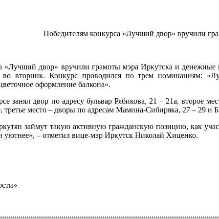
Победителям конкурса «Лучший двор» вручили гр
а «Лучший двор» вручили грамоты мэра Иркутска и денежные п
 во вторник. Конкурс проводился по трем номинациям: «Лу
цветочное оформление балкона».
рсе занял двор по адресу бульвар Рябикова, 21 – 21а, второе 
 третье место – дворы по адресам Мамина-Сибиряка, 27 – 29 и Б
ркутян займут такую активную гражданскую позицию, как учас
 и уютнее», – отметил вице-мэр Иркутск Николай Хиценко.
ости»