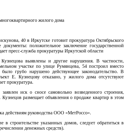
о многоквартирного жилого дома
искунова, 40 в Иркутске готовит прокуратура Октябрьского
 документы: положительное заключение государственной
щает пресс-служба прокуратуры Иркутской области
Кузнецова выявлены и другие нарушения. В частности,
емельном участке по улице Румянцева, 54 построил вместо
было грубо нарушено действующее законодательство. В
бъект Е. Кузнецову отказано, у жилого дома отсутствуют
ет прокуратура.
аявлен иск о сносе самовольно возведенного строения,
Е. Кузнецов размещает объявления о продаже квартир в этом
нка действиям руководства ООО «МетРоссо».
е в строительстве указанных домов, следует обратиться в
речислении денежных средств).