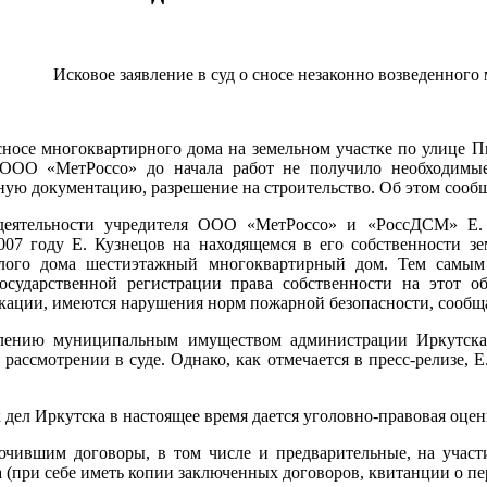
Исковое заявление в суд о сносе незаконно возведенног
сносе многоквартирного дома на земельном участке по улице П
 ООО «МетРоссо» до начала работ не получило необходимые
ную документацию, разрешение на строительство. Об этом сооб
деятельности учредителя ООО «МетРоссо» и «РоссДСМ» Е. 
2007 году Е. Кузнецов на находящемся в его собственности з
лого дома шестиэтажный многоквартирный дом. Тем самым 
осударственной регистрации права собственности на этот о
ации, имеются нарушения норм пожарной безопасности, сообща
лению муниципальным имуществом администрации Иркутска з
 рассмотрении в суде. Однако, как отмечается в пресс-релизе, 
дел Иркутска в настоящее время дается уголовно-правовая оце
ючившим договоры, в том числе и предварительные, на участи
 (при себе иметь копии заключенных договоров, квитанции о пе