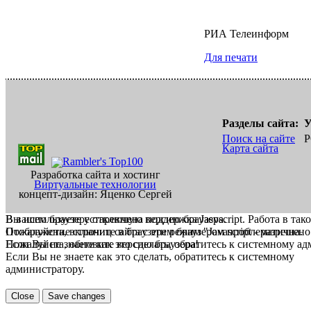
РИА Телеинформ
Для печати
Разделы сайта:
У
Поиск на сайте
Р
Карта сайта
Разработка сайта и хостинг
Виртуальные технологии
концепт-дизайн: Яценко Сергей
В вашем браузере отключена поддержка Jasvscript. Работа в так
Вы используете устаревшую версию браузера.
Пожалуйста, включите в браузере режим "Javascript - разрешено
Отображение страниц сайта с этим браузером проблематична.
Если Вы не знаете как это сделать, обратитесь к системному а
Пожалуйста, обновите версию браузера!
Если Вы не знаете как это сделать, обратитесь к системному
администратору.
Close
Save changes