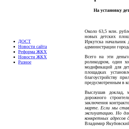
На установку де
Около 63,5 млн. руб
новых детских площ
ДОСТ
Иркутска начальник д
Новости сайта
администрации города
Реформа ЖКХ
Всего на эти деньг
Новости ЖКХ
роликодром, один х
Разное
модификаций для дет
площадках установ
благоустройству при
предусмотренным в ко
Выслушав доклад, 
дорожного строител
заключения контракто
марте. Если мы став
эксплуатацию. Но дл
конкретных адресов 
Владимир Якубовский