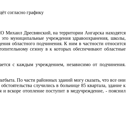
дёт согласно графику
О Михаил Дресвянский, на территории Ангарска находятся
 - это муниципальные учреждения здравоохранения, школы,
дения областного подчинения. К ним в частности относится
топительному сезону в к которых обеспечивают областные
вается с каждым учреждением, независимо от подчинения.
быта. По части районных зданий могу сказать, что все они
бстоятельства случились в больнице 85 квартала, здание к
ся и вскоре отопление поступит в медучреждение, - пояснил