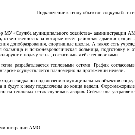
Подключение к теплу объектов соцкультбыта и
тор МУ «Служба муниципального хозяйства» администрации АМ
а, ответственность за которые несёт районная администрация
ения допобразрования, спортивные школы. А также есть учреж
я больница и психоневрологическая больница, подготовку к о
олируют и подачу тепла, согласовывая её с тепловиками.
 тепла разрабатывается тепловыми сетями. График согласовы
нгарске осуществляется планомерно на протяжении недели.
ходит сводка по подключению муниципальных объектов соцкульт
а и будут к нему подключены до конца недели. Форс-мажорные о
 но на тепловых сетях случилась авария. Сейчас она устраняет
дминистрации АМО