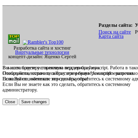
Разделы сайта:
У
Поиск на сайте
Р
Карта сайта
Разработка сайта и хостинг
Виртуальные технологии
концепт-дизайн: Яценко Сергей
В вашем браузере отключена поддержка Jasvscript. Работа в так
Вы используете устаревшую версию браузера.
Пожалуйста, включите в браузере режим "Javascript - разрешено
Отображение страниц сайта с этим браузером проблематична.
Если Вы не знаете как это сделать, обратитесь к системному а
Пожалуйста, обновите версию браузера!
Если Вы не знаете как это сделать, обратитесь к системному
администратору.
Close
Save changes