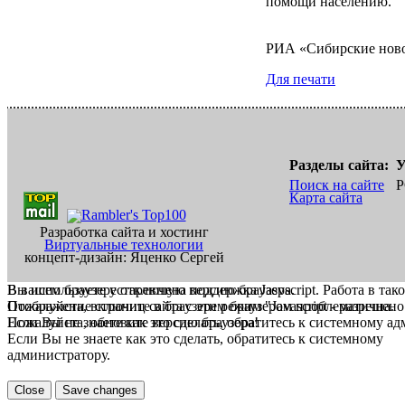
помощи населению.
РИА «Сибирские нов
Для печати
Разделы сайта:
У
Поиск на сайте
Р
Карта сайта
Разработка сайта и хостинг
Виртуальные технологии
концепт-дизайн: Яценко Сергей
В вашем браузере отключена поддержка Jasvscript. Работа в так
Вы используете устаревшую версию браузера.
Пожалуйста, включите в браузере режим "Javascript - разрешено
Отображение страниц сайта с этим браузером проблематична.
Если Вы не знаете как это сделать, обратитесь к системному а
Пожалуйста, обновите версию браузера!
Если Вы не знаете как это сделать, обратитесь к системному
администратору.
Close
Save changes