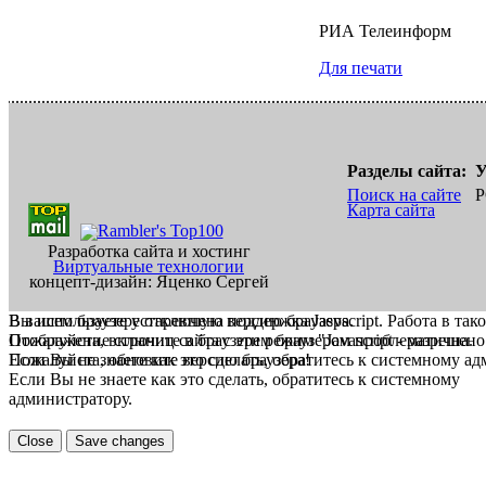
РИА Телеинформ
Для печати
Разделы сайта:
У
Поиск на сайте
Р
Карта сайта
Разработка сайта и хостинг
Виртуальные технологии
концепт-дизайн: Яценко Сергей
В вашем браузере отключена поддержка Jasvscript. Работа в так
Вы используете устаревшую версию браузера.
Пожалуйста, включите в браузере режим "Javascript - разрешено
Отображение страниц сайта с этим браузером проблематична.
Если Вы не знаете как это сделать, обратитесь к системному а
Пожалуйста, обновите версию браузера!
Если Вы не знаете как это сделать, обратитесь к системному
администратору.
Close
Save changes