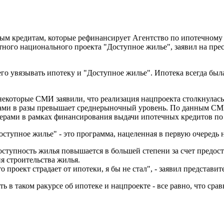
ным кредитам, которые рефинансирует Агентство по ипотечном
ного национального проекта "Доступное жилье", заявил на пр
его увязывать ипотеку и "Доступное жилье". Ипотека всегда бы
екоторые СМИ заявили, что реализация нацпроекта столкнулась 
ами в разы превышает среднерыночный уровень. По данным СМ
рами в рамках финансирования выдачи ипотечных кредитов по 
оступное жилье" - это программа, нацеленная в первую очередь н
 доступность жилья повышается в большей степени за счет предо
я строительства жилья.
о проект страдает от ипотеки, я бы не стал", - заявил представ
ть в таком ракурсе об ипотеке и нацпроекте - все равно, что срав