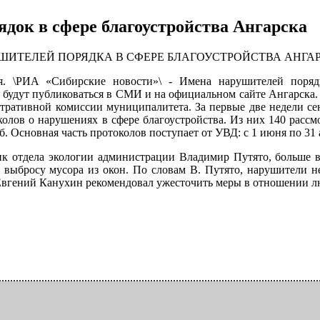
ядок в сфере благоустройства Ангарска
ИТЕЛЕЙ ПОРЯДКА В СФЕРЕ БЛАГОУСТРОЙСТВА АНГАРС
ря. \РИА «Сибирские новости»\ - Имена нарушителей поряд
я будут публиковаться в СМИ и на официальном сайте Ангарска
стративной комиссии муниципалитета. За первые две недели с
колов о нарушениях в сфере благоустройства. Из них 140 рассм
уб. Основная часть протоколов поступает от УВД: с 1 июня по 31 а
ик отдела экологии администрации Владимир Путято, больше в
 выбросу мусора из окон. По словам В. Путято, нарушители н
гений Канухин рекомендовал ужесточить меры в отношении лю