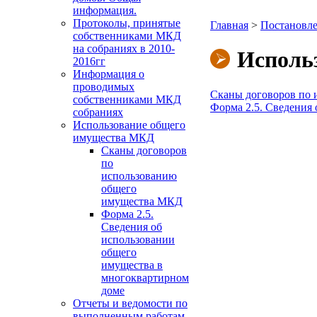
информация.
Протоколы, принятые
Главная
>
Постановле
собственниками МКД
на собраниях в 2010-
Исполь
2016гг
Информация о
проводимых
Сканы договоров по
собственниками МКД
Форма 2.5. Сведения
собраниях
Использование общего
имущества МКД
Сканы договоров
по
использованию
общего
имущества МКД
Форма 2.5.
Сведения об
использовании
общего
имущества в
многоквартирном
доме
Отчеты и ведомости по
выполненным работам