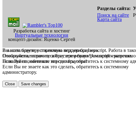
Разделы сайта:
У
Поиск на сайте
Р
Карта сайта
Разработка сайта и хостинг
Виртуальные технологии
концепт-дизайн: Яценко Сергей
В вашем браузере отключена поддержка Jasvscript. Работа в так
Вы используете устаревшую версию браузера.
Пожалуйста, включите в браузере режим "Javascript - разрешено
Отображение страниц сайта с этим браузером проблематична.
Если Вы не знаете как это сделать, обратитесь к системному а
Пожалуйста, обновите версию браузера!
Если Вы не знаете как это сделать, обратитесь к системному
администратору.
Close
Save changes