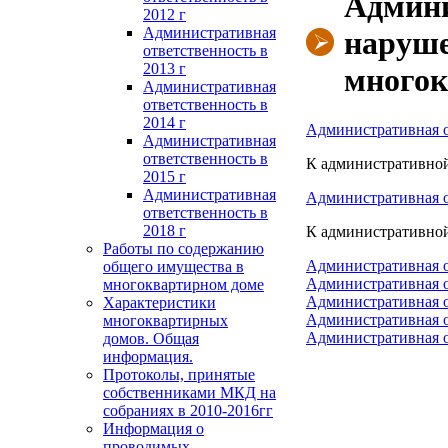
Админи
2012 г
Административная
наруше
ответственность в
2013 г
много
Административная
ответственность в
2014 г
Административная о
Административная
ответственность в
К административной
2015 г
Административная
Административная о
ответственность в
2018 г
К административной
Работы по содержанию
Административная о
общего имущества в
Административная о
многоквартирном доме
Административная о
Характеристики
Административная о
многоквартирных
Административная о
домов. Общая
информация.
Протоколы, принятые
собственниками МКД на
собраниях в 2010-2016гг
Информация о
проводимых