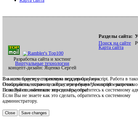
Карта сайта
Разделы сайта:
У
Поиск на сайте
Р
Карта сайта
Разработка сайта и хостинг
Виртуальные технологии
концепт-дизайн: Яценко Сергей
В вашем браузере отключена поддержка Jasvscript. Работа в так
Вы используете устаревшую версию браузера.
Пожалуйста, включите в браузере режим "Javascript - разрешено
Отображение страниц сайта с этим браузером проблематична.
Если Вы не знаете как это сделать, обратитесь к системному а
Пожалуйста, обновите версию браузера!
Если Вы не знаете как это сделать, обратитесь к системному
администратору.
Close
Save changes