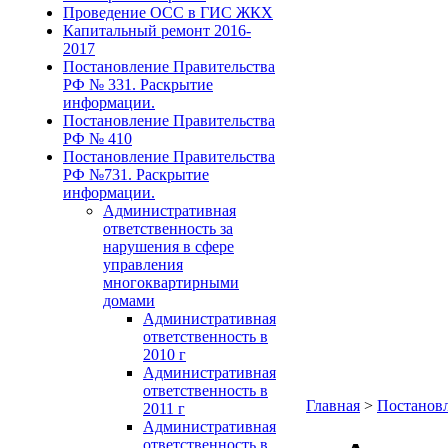
Проведение ОСС в ГИС ЖКХ
Капитальный ремонт 2016-
2017
Постановление Правительства
РФ № 331. Раскрытие
информации.
Постановление Правительства
РФ № 410
Постановление Правительства
РФ №731. Раскрытие
информации.
Административная
ответственность за
нарушения в сфере
управления
многоквартирными
домами
Административная
ответственность в
2010 г
Административная
ответственность в
Главная
>
Постановл
2011 г
Административная
ответственность в