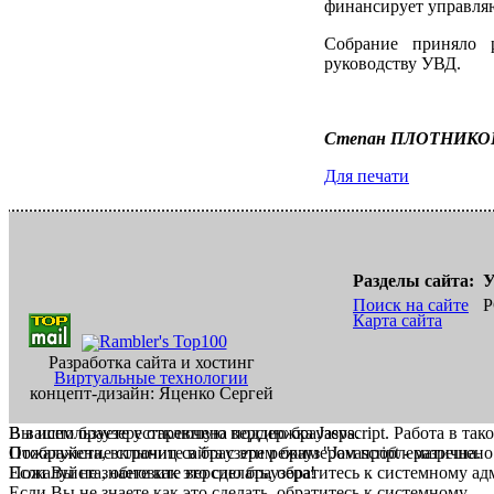
финансирует управля
Собрание приняло р
руководству УВД.
Степан ПЛОТНИКО
Для печати
Разделы сайта:
У
Поиск на сайте
Р
Карта сайта
Разработка сайта и хостинг
Виртуальные технологии
концепт-дизайн: Яценко Сергей
В вашем браузере отключена поддержка Jasvscript. Работа в так
Вы используете устаревшую версию браузера.
Пожалуйста, включите в браузере режим "Javascript - разрешено
Отображение страниц сайта с этим браузером проблематична.
Если Вы не знаете как это сделать, обратитесь к системному а
Пожалуйста, обновите версию браузера!
Если Вы не знаете как это сделать, обратитесь к системному