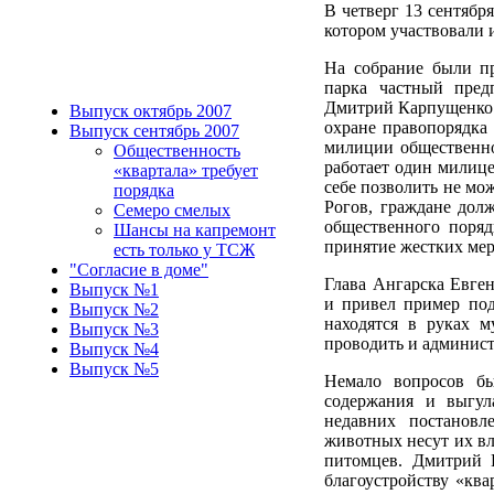
В четверг 13 сентябр
котором участвовали 
На собрание были пр
парка частный пре
Дмитрий Карпущенко.
Выпуск октябрь 2007
охране правопорядка
Выпуск сентябрь 2007
милиции общественно
Общественность
работает один милице
«квартала» требует
себе позволить не мо
порядка
Рогов, граждане дол
Семеро смелых
общественного поряд
Шансы на капремонт
принятие жестких мер
есть только у ТСЖ
"Согласие в доме"
Глава Ангарска Евге
Выпуск №1
и привел пример под
Выпуск №2
находятся в руках 
Выпуск №3
проводить и админист
Выпуск №4
Выпуск №5
Немало вопросов бы
содержания и выгул
недавних постановл
животных несут их вл
питомцев. Дмитрий 
благоустройству «ква