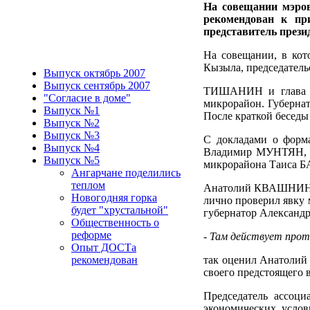
На совещании мэро
рекомендован к п
представитель пре
На совещании, в кот
Кызыла, председатель
Выпуск октябрь 2007
Выпуск сентябрь 2007
ТИШАНИН и глава ад
"Согласие в доме"
микрорайон. Губернат
Выпуск №1
После краткой бесед
Выпуск №2
Выпуск №3
С докладами о форм
Выпуск №4
Владимир МУНТЯН, у
Выпуск №5
микрорайона Таиса 
Ангарчане поделились
теплом
Анатолий КВАШНИН ре
Новогодняя горка
лично проверил явку 
будет "хрустальной"
губернатор Александ
Общественность о
реформе
- Там действует прот
Опыт ДОСТа
рекомендован
так оценил Анатолий
своего предстоящего 
Председатель ассоц
экономических услов