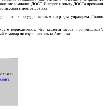
правление компании ДОСТ. Интерес к опыту ДОСТа проявили
о массива в центре Братска.
едставить к государственным наградам управдома Лидию
ге периодически. Что касается мэров-"прогульщиков",
ый семинар по изучению опыта Ангарска.
 связь:
 книга