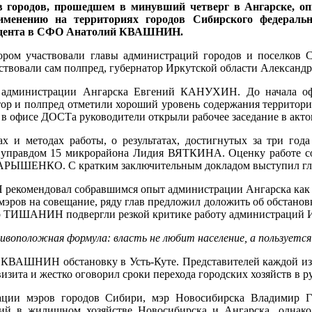
в городов, прошедшем в минувший четверг в Ангарске, 
рименению
на территориях городов Сибирского федераль
зидента в СФО Анатолий КВАШНИН.
ором участвовали главы администраций городов и поселков 
ствовали сам полпред, губернатор Иркутской области Александр
министрации Ангарска Евгений КАНУХИН. До начала офици
ор и полпред отметили хороший уровень содержания территории
ы в офисе ДОСТа руководители открыли рабочее заседание в а
ах и методах работы, о результатах, достигнутых за три 
правдом 15 микрорайона Лидия ВЯТКИНА. Оценку работе со с
БАРЫШЕНКО. С кратким заключительным докладом выступил г
комендовал собравшимся опыт администрации Ангарска как п
мэров на совещание, ряду глав предложил доложить об обстан
р ТИШАНИН подвергли резкой критике работу администраций Ирк
ивоположная формула: власть не любит население, а пользуется
 КВАШНИН обстановку в Усть-Куте. Представителей каждой из
визита и жестко оговорил сроки перехода городских хозяйств в 
иации мэров городов Сибири, мэр Новосибирска Владимир
ий в жилищном хозяйстве Новосибирска и Ангарска, однако 