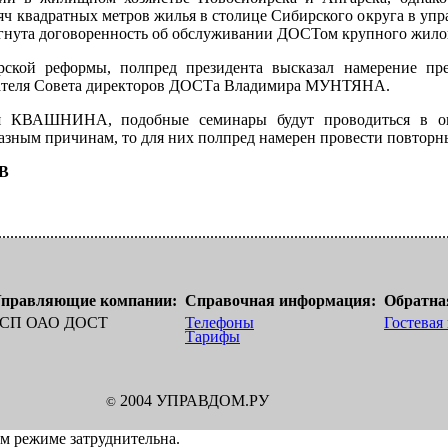
яч квадратных метров жилья в столице Сибирского округа в у
игнута договоренность об обслуживании ДОСТом крупного жилог
рской реформы, полпред президента высказал намерение пр
теля Совета директоров ДОСТа Владимира МУНТЯНА.
 КВАШНИНА, подобные семинары будут проводиться в окру
азным причинам, то для них полпред намерен провести повторн
В
правляющие компании:
Справочная информация:
Обратная
СП ОАО ДОСТ
Телефоны
Гостевая
Тарифы
2004 УПРАВДОМ.РУ
©
ом режиме затруднительна.