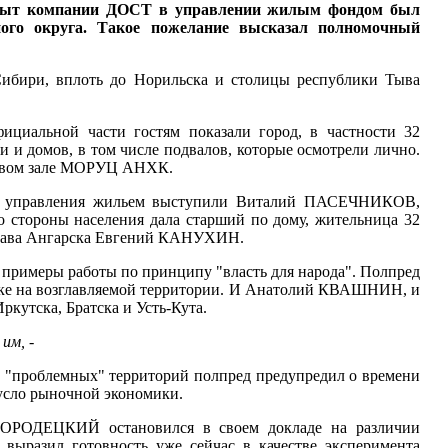
опыт
компании ДОСТ в управлении жилым фондом был
ного округа. Такое пожелание
высказал полномочный
Сибири, вплоть до Норильска и столицы республики Тыва
альной части гостям показали город, в частности 32
 и домов, в том числе подвалов, которые осмотрели лично.
ктовом зале МОРУЦ АНХК.
года управления жильем выступили Виталий ПАСЕЧНИКОВ,
тороны населения дала старший по дому, жительница 32
лава Ангарска Евгений КАНУХИН.
римеры работы по принципу "власть для народа". Полпред
овке на возглавляемой территории. И Анатолий КВАШНИН, и
утска, Братска и Усть-Кута.
 им,
-
 "проблемных" территорий полпред предупредил о времени
русло рыночной экономики.
 ГОРОДЕЦКИЙ остановился в своем докладе на различии
выразил готовность уже сейчас в качестве эксперимента