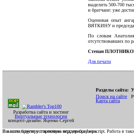
выделить 500-700 тыс
и братчане: уже дост
Оценивая опыт анга
ВЯТКИНУ и председа
По словам Анатолия
отсутствовавших по р
Степан ПЛОТНИКО
Для печати
Разделы сайта:
У
Поиск на сайте
Р
Карта сайта
Разработка сайта и хостинг
Виртуальные технологии
концепт-дизайн: Яценко Сергей
В вашем браузере отключена поддержка Jasvscript. Работа в так
Вы используете устаревшую версию браузера.