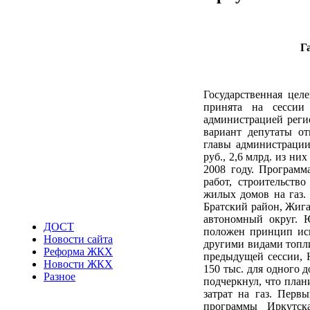
Г
Государственная цел
принята на сессии 
администрацией реги
вариант депутаты от
главы администрации
руб., 2,6 млрд. из ни
2008 году. Программа
работ, строительств
жилых домов на газ.
Братский район, Жига
автономный округ. 
ДОСТ
положен принцип исп
Новости сайта
другими видами топли
Реформа ЖКХ
предыдущей сессии, Ю
Новости ЖКХ
150 тыс. для одного 
Разное
подчеркнул, что план
затрат на газ. Перв
программы Иркутск