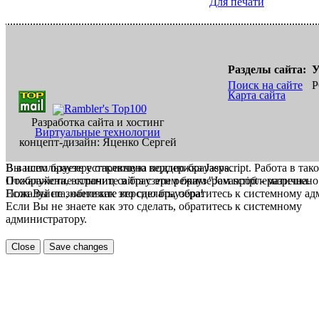
Для печати
Разделы сайта:
У
Поиск на сайте
Р
Карта сайта
Разработка сайта и хостинг
Виртуальные технологии
концепт-дизайн: Яценко Сергей
В вашем браузере отключена поддержка Jasvscript. Работа в так
Вы используете устаревшую версию браузера.
Пожалуйста, включите в браузере режим "Javascript - разрешено
Отображение страниц сайта с этим браузером проблематична.
Если Вы не знаете как это сделать, обратитесь к системному а
Пожалуйста, обновите версию браузера!
Если Вы не знаете как это сделать, обратитесь к системному
администратору.
Close
Save changes