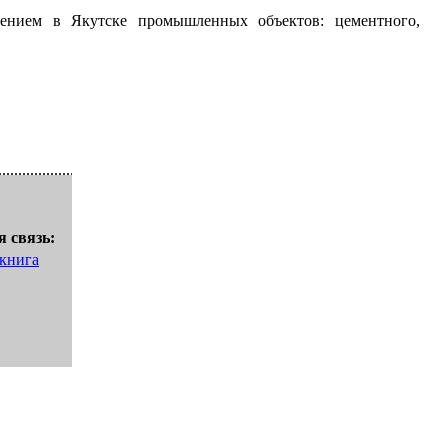
дением в Якутске промышленных объектов: цементного,
 связь:
 книга