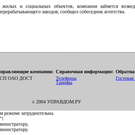
а жилых и социальных объектов, компания займется возве
ерерабатывающего заводов, сообщил собеседник агентства.
правляющие компании:
Справочная информация:
Обратная
СП ОАО ДОСТ
Телефоны
Гостевая
Тарифы
2004 УПРАВДОМ.РУ
©
ом режиме затруднительна.
"!
дминистратору.
дминистратору.