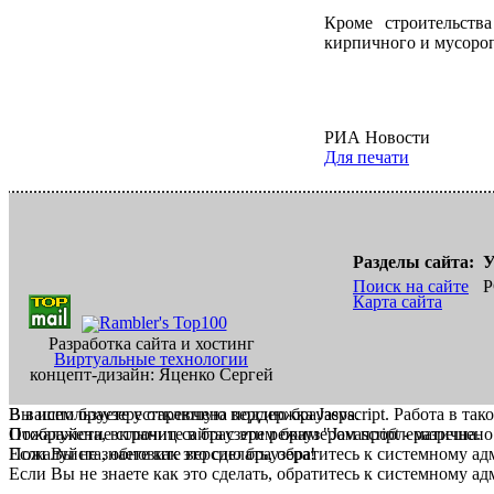
Кроме строительств
кирпичного и мусороп
РИА Новости
Для печати
Разделы сайта:
У
Поиск на сайте
Р
Карта сайта
Разработка сайта и хостинг
Виртуальные технологии
концепт-дизайн: Яценко Сергей
В вашем браузере отключена поддержка Jasvscript. Работа в так
Вы используете устаревшую версию браузера.
Пожалуйста, включите в браузере режим "Javascript - разрешено
Отображение страниц сайта с этим браузером проблематична.
Если Вы не знаете как это сделать, обратитесь к системному а
Пожалуйста, обновите версию браузера!
Если Вы не знаете как это сделать, обратитесь к системному а