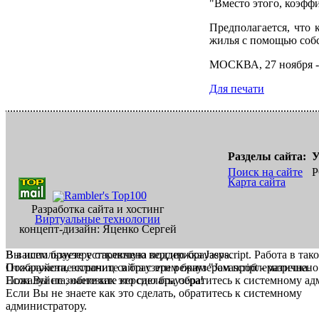
"Вместо этого, коэфф
Предполагается, что 
жилья с помощью собс
МОСКВА, 27 ноября 
Для печати
Разделы сайта:
У
Поиск на сайте
Р
Карта сайта
Разработка сайта и хостинг
Виртуальные технологии
концепт-дизайн: Яценко Сергей
В вашем браузере отключена поддержка Jasvscript. Работа в так
Вы используете устаревшую версию браузера.
Пожалуйста, включите в браузере режим "Javascript - разрешено
Отображение страниц сайта с этим браузером проблематична.
Если Вы не знаете как это сделать, обратитесь к системному а
Пожалуйста, обновите версию браузера!
Если Вы не знаете как это сделать, обратитесь к системному
администратору.