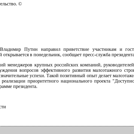
ладимир Путин направил приветствие участникам и гостя
й открывается в понедельник, сообщает пресс-служба президента
ий менеджеров крупных российских компаний, руководителей
уждения вопросов эффективного развития малоэтажного строи
значительные успехи. Такой позитивный опыт делает малоэтаж
 реализации приоритетного национального проекта "Доступное
рамме президента.
сти