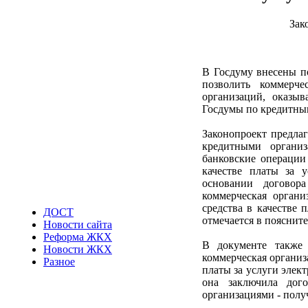
Зак
В Госдуму внесены по
позволить коммерч
организаций, оказыв
Госдумы по кредитны
Законопроект предла
кредитными организ
банковские операции
качестве платы за 
основании договор
коммерческая орган
средства в качестве 
ДОСТ
отмечается в поясните
Новости сайта
Реформа ЖКХ
В документе также 
Новости ЖКХ
коммерческая организ
Разное
платы за услуги элек
она заключила дог
организациями - полу