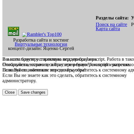
Разделы сайта:
У
Поиск на сайте
Р
Карта сайта
Разработка сайта и хостинг
Виртуальные технологии
концепт-дизайн: Яценко Сергей
В вашем браузере отключена поддержка Jasvscript. Работа в так
Вы используете устаревшую версию браузера.
Пожалуйста, включите в браузере режим "Javascript - разрешено
Отображение страниц сайта с этим браузером проблематична.
Если Вы не знаете как это сделать, обратитесь к системному а
Пожалуйста, обновите версию браузера!
Если Вы не знаете как это сделать, обратитесь к системному
администратору.
Close
Save changes