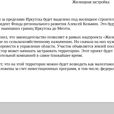
Жилищная застройка
ли за пределами Иркутска будет выделено под жилищное строител
идент Фонда регионального развития Алексей Козьмин. Это буду
т нынешних границ Иркутска до Мегета.
нил, что законодательство позволяет в рамках нацпроекта «Жи
ые по сельскохозяйственному назначению. Но сначала на них ну
еревести в управление области. Участок объявляется землей пос
тор может начинать застраивать территорию. Этот проект буде
ительной компанией в самое ближайшее время.
т, что на этой территории можно будет возводить как малоэта
ложены за счет инвестиционных программ, в том числе, федера