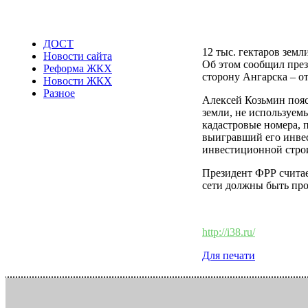
ДОСТ
12 тыс. гектаров зем
Новости сайта
Об этом сообщил през
Реформа ЖКХ
сторону Ангарска – о
Новости ЖКХ
Разное
Алексей Козьмин пояс
земли, не используем
кадастровые номера, п
выигравший его инвес
инвестиционной стро
Президент ФРР считае
сети должны быть про
http://i38.ru/
Для печати