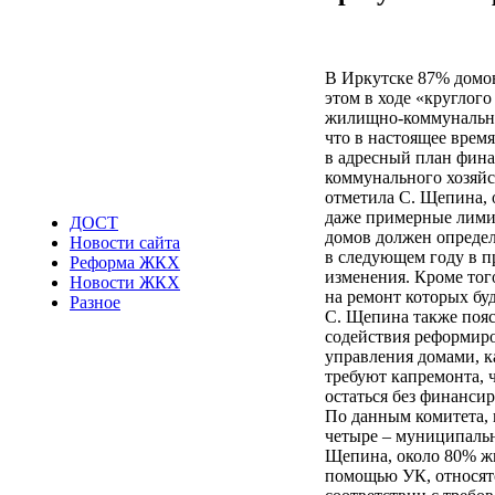
В Иркутске 87% домов
этом в ходе «круглого
жилищно-коммунально
что в настоящее врем
в адресный план фин
коммунального хозяйст
отметила С. Щепина, 
даже примерные лими
ДОСТ
домов должен определ
Новости сайта
в следующем году в 
Реформа ЖКХ
изменения. Кроме того
Новости ЖКХ
на ремонт которых бу
Разное
С. Щепина также пояс
содействия реформир
управления домами, к
требуют капремонта, 
остаться без финанси
По данным комитета, 
четыре – муниципальн
Щепина, около 80% жи
помощью УК, относят