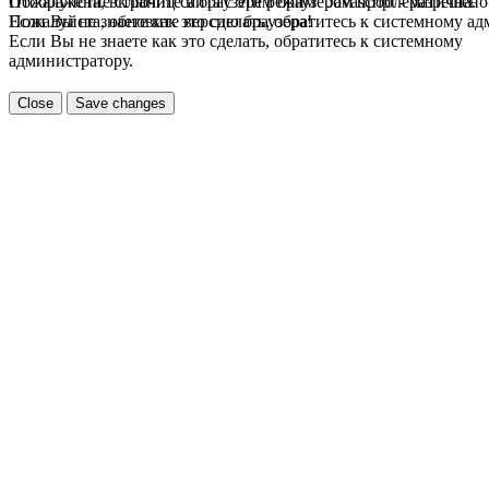
Пожалуйста, включите в браузере режим "Javascript - разрешено
Отображение страниц сайта с этим браузером проблематична.
Если Вы не знаете как это сделать, обратитесь к системному а
Пожалуйста, обновите версию браузера!
Если Вы не знаете как это сделать, обратитесь к системному
администратору.
Close
Save changes