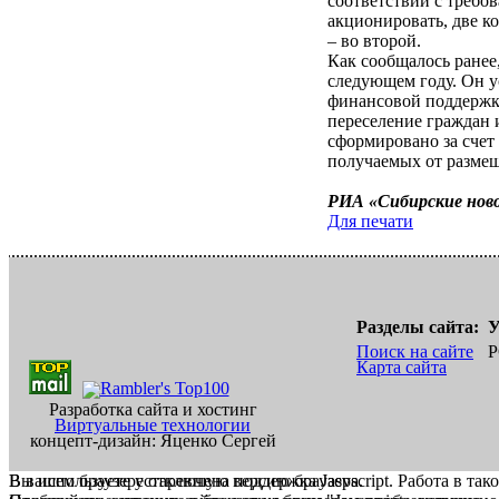
соответствии с требо
акционировать, две к
– во второй.
Как сообщалось ранее
следующем году. Он у
финансовой поддержк
переселение граждан 
сформировано за счет 
получаемых от размещ
РИА «Сибирские нов
Для печати
Разделы сайта:
У
Поиск на сайте
Р
Карта сайта
Разработка сайта и хостинг
Виртуальные технологии
концепт-дизайн: Яценко Сергей
В вашем браузере отключена поддержка Jasvscript. Работа в так
Вы используете устаревшую версию браузера.