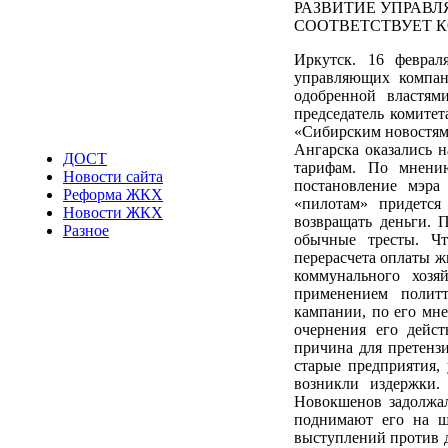
РАЗВИТИЕ УПРАВ
СООТВЕТСТВУЕТ 
Иркутск. 16 феврал
управляющих компан
одобренной властям
председатель комите
«Сибирским новостям»
Ангарска оказались н
ДОСТ
тарифам. По мнению
Новости сайта
постановление мэр
Реформа ЖКХ
«пилотам» придется
Новости ЖКХ
возвращать деньги. 
Разное
обычные тресты. Чт
перерасчета оплаты ж
коммунального хозя
применением полит
кампании, по его мн
очернения его дейст
причина для претензи
старые предприятия, 
возникли издержки.
Новокшенов задолжал
поднимают его на щ
выступлений против 