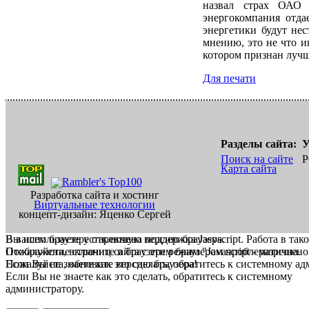
назвал страх ОАО 
энергокомпания отда
энергетики будут не
мнению, это не что и
котором признан лучш
Для печати
Разделы сайта:
У
Поиск на сайте
Р
Карта сайта
Разработка сайта и хостинг
Виртуальные технологии
концепт-дизайн: Яценко Сергей
В вашем браузере отключена поддержка Jasvscript. Работа в так
Вы используете устаревшую версию браузера.
Пожалуйста, включите в браузере режим "Javascript - разрешено
Отображение страниц сайта с этим браузером проблематична.
Если Вы не знаете как это сделать, обратитесь к системному а
Пожалуйста, обновите версию браузера!
Если Вы не знаете как это сделать, обратитесь к системному
администратору.