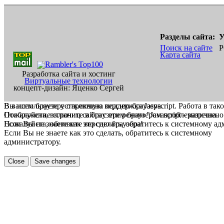
Разделы сайта:
У
Поиск на сайте
Р
Карта сайта
Разработка сайта и хостинг
Виртуальные технологии
концепт-дизайн: Яценко Сергей
В вашем браузере отключена поддержка Jasvscript. Работа в так
Вы используете устаревшую версию браузера.
Пожалуйста, включите в браузере режим "Javascript - разрешено
Отображение страниц сайта с этим браузером проблематична.
Если Вы не знаете как это сделать, обратитесь к системному а
Пожалуйста, обновите версию браузера!
Если Вы не знаете как это сделать, обратитесь к системному
администратору.
Close
Save changes