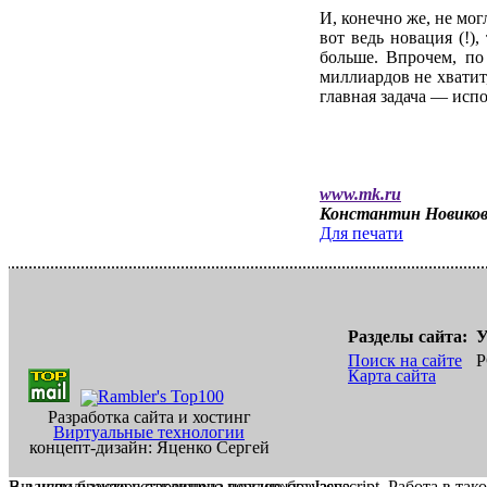
И, конечно же, не мо
вот ведь новация (!
больше. Впрочем, п
миллиардов не хватит
главная задача — исп
www.mk.ru
Константин Новико
Для печати
Разделы сайта:
У
Поиск на сайте
Р
Карта сайта
Разработка сайта и хостинг
Виртуальные технологии
концепт-дизайн: Яценко Сергей
В вашем браузере отключена поддержка Jasvscript. Работа в так
Вы используете устаревшую версию браузера.