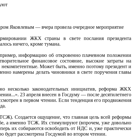
уют
ром Яковлевым — вчера провела очередное мероприятие
ормировании ЖКХ страны в свете послания президента
алось ничего, кроме тумана.
Например, информацию об откровенно плачевном положении
творительное финансовое состояние, высокие затраты на
 и некомпетентные. Может быть, именно поэтому президент и
менно намерены делать чиновники в свете поручения главы
ено несколько законодательных инициатив, реформа ЖКХ
нии...». 23 апреля внесен в Госдуму — после десятилетнего
ассмотрен в первом чтении. Если тенденция его продвижения
да.
ТСЖ). Создается ощущение, что главная цель всей реформы
бе, а именно ТСЖ. Их стимулируют (впрочем, уже довольно
Теперь их собираются освободить от НДС и, уже практически
о будет рассмотрена Госдумой во втором чтении.