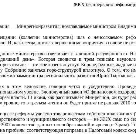
ЖКХ беспрерывно реформир
зация — Минрегионразвития, возглавляемое министром Владими
ещании (коллегии министерства) шла о неиссякаемом реф
. И, как всегда, после завершения мероприятия в голове не ост
данные министерство озвучивает с завидной регулярностью. 
дняшний день». Которая сводится к трем тезисам: неудовле
 при этом же — низкое качество услуг. Короче, бедные, жадные
у Собранию заняться горе-структурой вплотную. О том, что и
изложил замминистра регионального развития Юрий Тыртышов .
их в этом ведомстве, говорил четко и убедительно. Провед
гиональном уровне. Злополучный закон «О финансовом оздоровле
орам власти. 13 июня, как рассчитывает Минрегион, он будет р
 уровне, то в третьем чтении он будет принят не раньше 2010 го
оцессе реформы уделено товариществам собственников жилья (
дарственного и муниципального секторов — не ЖКХ само по се
л 2007 количество данных новообразований выросло в 3 раза). 
 на прибыль: соответствующая поправка в Налоговый кодекс скор