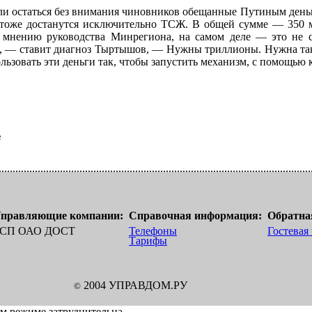
гли остаться без внимания чиновников обещанные Путиным деньг
), тоже достанутся исключительно ТСЖ. В общей сумме — 350 
о мнению руководства Минрегиона, на самом деле — это не 
, — ставит диагноз Тыртышов, — Нужны триллионы. Нужна така
ользовать эти деньги так, чтобы запустить механизм, с помощью
в
правляющие компании:
Справочная информация:
Обратная
СП ОАО ДОСТ
Телефоны
Гостевая
Тарифы
2004 УПРАВДОМ.РУ
©
ом режиме затруднительна.