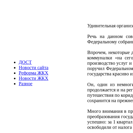
Удивительная органи
Речь на данном сов
Федеральному собранию
Впрочем, некоторые 
коммуналки «на сего
ДОСТ
производство услуг и
Новости сайта
поручил Федеральном
Реформа ЖКХ
государства красиво 
Новости ЖКХ
Разное
Он, один из немног
продолжается и на ре
путешествия по корид
сохранится на прежнем
Много внимания в пр
преобразования госу
успешно: за 1 кварта
освободили от налога