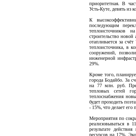
приоритетная. В час
Усть-Куте, девять из 
К высокоэффективн
последующим перекл
теплоисточников н
строительство новой 
отапливается за счё
теплоисточника, в к
сооружений, позвол
инженерной инфрастр
29%.
Кроме того, планиру
города Бодайбо. За с
на 77 млн. руб. Пре
тепловых сетей го
теплоснабжения новы
будет проходить поэт
- 15%, что делает его
Мероприятия по сокр
реализовываться в 1
результате действи
ресурсов на 17%. Эк