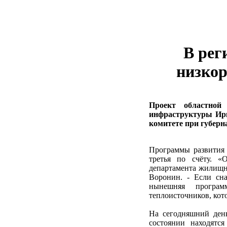
В рег
низкор
Проект областной
инфраструктуры Ирк
комитете при губерн
Программы развития 
третья по счёту. «
департамента жилищн
Воронин. - Если сна
нынешняя програм
теплоисточников, кот
На сегодняшний ден
состоянии находятс