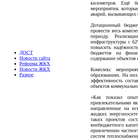
километров. Ещё б
мероприятия, которые
аварий, вызывающих п
Дотационный бюджет
провести весь компл
периоду. Реализа
инфраструктуры с 62
повысить надёжность
ДОСТ
бюджетов на финан
Новости сайта
содержание объектов 
Реформа ЖКХ
Новости ЖКХ
Комплекс меропри
Разное
образованиях. На них
эффективность соста
объектов коммунально
«Как показал опыт
привлекательными яв
направленные на иск
жидких энергоносите
таких проектов сос
внебюджетного капит
привлечению частног
систем теплоснабжен