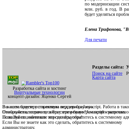
по модернизации сист
млн. руб. в год. В 
будет уделяться проб
Елена Трифонова, "В
Для печати
Разделы сайта:
У
Поиск на сайте
Р
Карта сайта
Разработка сайта и хостинг
Виртуальные технологии
концепт-дизайн: Яценко Сергей
В вашем браузере отключена поддержка Jasvscript. Работа в так
Вы используете устаревшую версию браузера.
Пожалуйста, включите в браузере режим "Javascript - разрешено
Отображение страниц сайта с этим браузером проблематична.
Если Вы не знаете как это сделать, обратитесь к системному а
Пожалуйста, обновите версию браузера!
Если Вы не знаете как это сделать, обратитесь к системному
администратору.