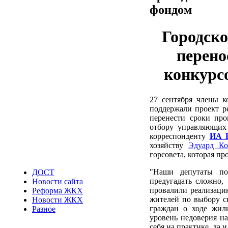
фондом
Городско
перено
конкурс
27 сентября члены к
поддержали проект р
перенести сроки про
отбору управляющих
корреспонденту
ИА 
хозяйству
Эдуард К
горсовета, которая пр
"Наши депутаты по
ДОСТ
предугадать сложно,
Новости сайта
провалили реализаци
Реформа ЖКХ
жителей по выбору с
Новости ЖКХ
граждан о ходе жил
Разное
уровень недоверия н
себя на практике, да