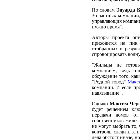
По словам
Эдуарда 
36 частных компаний
управляющих компаний
нужно время".
Авторы проекта опи
приходится на пик 
отобранных в результ
спровоцировать волну
"Жильцы не готовы
компаниям, ведь то
обсуждение того, как
"Родной город"
Макс
компании. И если про
навязывание".
Однако
Максим Чер
будет решением клю
передачи домов от
собственников жилья 
не могут выбрать то, 
контроль, следить за 
дела обстоят иначе, но