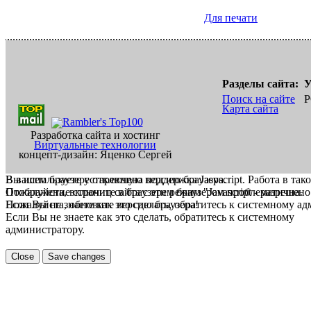
Для печати
Разделы сайта:
У
Поиск на сайте
Р
Карта сайта
Разработка сайта и хостинг
Виртуальные технологии
концепт-дизайн: Яценко Сергей
В вашем браузере отключена поддержка Jasvscript. Работа в так
Вы используете устаревшую версию браузера.
Пожалуйста, включите в браузере режим "Javascript - разрешено
Отображение страниц сайта с этим браузером проблематична.
Если Вы не знаете как это сделать, обратитесь к системному а
Пожалуйста, обновите версию браузера!
Если Вы не знаете как это сделать, обратитесь к системному
администратору.
Close
Save changes