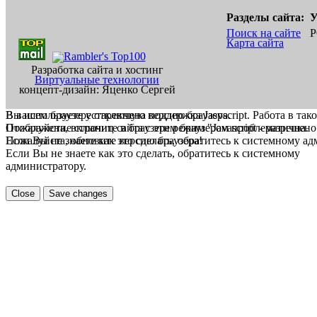
Разделы сайта:
У
Поиск на сайте
Р
Карта сайта
Разработка сайта и хостинг
Виртуальные технологии
концепт-дизайн: Яценко Сергей
В вашем браузере отключена поддержка Jasvscript. Работа в так
Вы используете устаревшую версию браузера.
Пожалуйста, включите в браузере режим "Javascript - разрешено
Отображение страниц сайта с этим браузером проблематична.
Если Вы не знаете как это сделать, обратитесь к системному а
Пожалуйста, обновите версию браузера!
Если Вы не знаете как это сделать, обратитесь к системному
администратору.
Close
Save changes