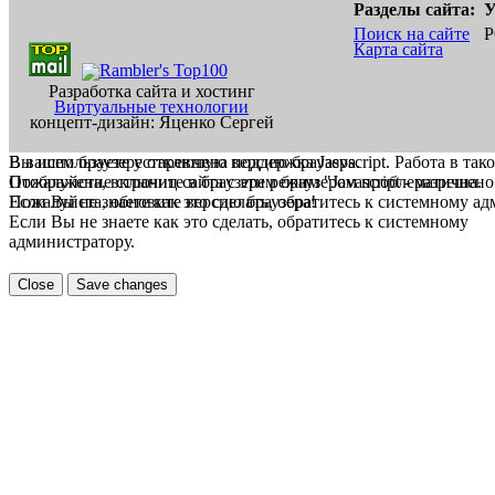
Разделы сайта:
У
Поиск на сайте
Р
Карта сайта
Разработка сайта и хостинг
Виртуальные технологии
концепт-дизайн: Яценко Сергей
В вашем браузере отключена поддержка Jasvscript. Работа в так
Вы используете устаревшую версию браузера.
Пожалуйста, включите в браузере режим "Javascript - разрешено
Отображение страниц сайта с этим браузером проблематична.
Если Вы не знаете как это сделать, обратитесь к системному а
Пожалуйста, обновите версию браузера!
Если Вы не знаете как это сделать, обратитесь к системному
администратору.
Close
Save changes