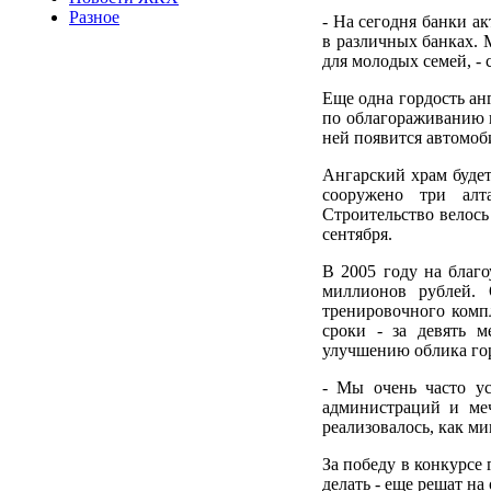
Разное
- На сегодня банки а
в различных банках. 
для молодых семей, - 
Еще одна гордость ан
по облагораживанию 
ней появится автомоб
Ангарский храм будет
сооружено три алт
Строительство велось
сентября.
В 2005 году на благо
миллионов рублей. 
тренировочного комп
сроки - за девять м
улучшению облика гор
- Мы очень часто ус
администраций и меч
реализовалось, как ми
За победу в конкурсе
делать - еще решат н