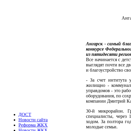
Анга
Ангарск - самый бла
конкурсе Федерально
из пятидесяти регио
Все начинается с дет
выглядят почти все д
и благоустройство св
- За счет интитута 
жилищно - коммуналь
управдомов - это раб
оборудования, по сох
компании Дмитрий К
30-й микрорайон. 
ДОСТ
специалисты, через 
Новости сайта
ходом. За полтора го
Реформа ЖКХ
молодые семьи.
Новости ЖКХ