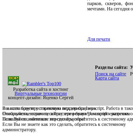
парков, скверов, фо
мечтами. На сегодня о
Для печати
Разделы сайта:
У
Поиск на сайте
Р
Карта сайта
Разработка сайта и хостинг
Виртуальные технологии
концепт-дизайн: Яценко Сергей
В вашем браузере отключена поддержка Jasvscript. Работа в так
Вы используете устаревшую версию браузера.
Пожалуйста, включите в браузере режим "Javascript - разрешено
Отображение страниц сайта с этим браузером проблематична.
Если Вы не знаете как это сделать, обратитесь к системному а
Пожалуйста, обновите версию браузера!
Если Вы не знаете как это сделать, обратитесь к системному
администратору.