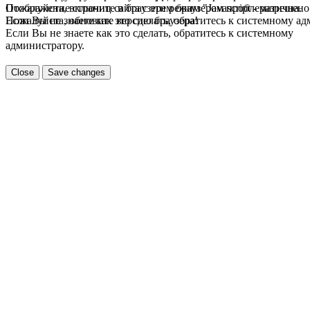
Пожалуйста, включите в браузере режим "Javascript - разрешено
Отображение страниц сайта с этим браузером проблематична.
Если Вы не знаете как это сделать, обратитесь к системному а
Пожалуйста, обновите версию браузера!
Если Вы не знаете как это сделать, обратитесь к системному
администратору.
Close
Save changes