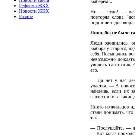
Новости сайта
выберем!..
Реформа ЖКХ
Новости ЖКХ
Но — чудо! — нача
Разное
повторял слова "до
подпишете договор...
Лишь бы не было с
Люди оживились, он
выбора у старого, н
себя. Посыпались воп
невозможно дождать
уволить сантехника?
его.
— Да нет у нас ден
участка. — А нового
найдешь, если их з
сантехники за такие 
Никто из жильцов ид
стали понимать, что
так.
— Послушайте, — не
— Вот когда проходя