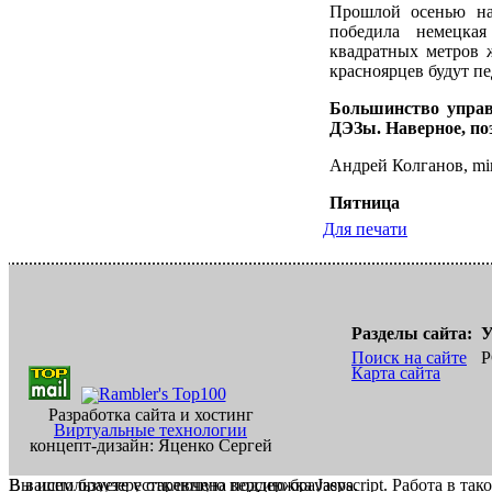
Прошлой осенью на
победила немецкая
квадратных метров 
красноярцев будут п
Большинство упра
ДЭЗы. Наверное, поэ
Андрей Колганов, mir
Пятница
Для печати
Разделы сайта:
У
Поиск на сайте
Р
Карта сайта
Разработка сайта и хостинг
Виртуальные технологии
концепт-дизайн: Яценко Сергей
В вашем браузере отключена поддержка Jasvscript. Работа в так
Вы используете устаревшую версию браузера.