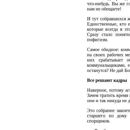
что-нибудь. Вы же г
нам не обещаете!
И тут собравшихся ж
Единственные, кто 
которые всегда в э
Сразу стало понятн
пофигизм.
Самое обидное: ком
на своих рабочих м
них срабатывает о
коммунальщиками, е
останутся? Не дай Бо
Все решают кадры
Наверное, потому аг
Зачем тратить время 
они и так никуда не 
Это собрание законч
старшего по дому 
спорщиков.