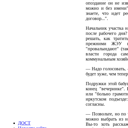
опоздание он не изв
можно и без имени"
знаете, что идет р
договор...".
Начальник участка на
после рабочего дня?
решать, как тратит
прежними ЖЭУ не
"провалындают" (так
власти города са
коммунальным хозяйст
— Надо голосовать, 
будет хуже, чем тепер
Подружки этой бабуш
конец "вечеринке". 
или "больно грамот
иркутском подъезде
согласны.
— Позвольте, но по 
можно выбрать из н
ДОСТ
Вы-то хоть расскаж