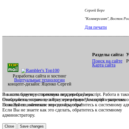
Сергей Берг
"Коммерсант", Восток Ро
Для печати
Разделы сайта:
У
Поиск на сайте
Р
Карта сайта
Разработка сайта и хостинг
Виртуальные технологии
концепт-дизайн: Яценко Сергей
В вашем браузере отключена поддержка Jasvscript. Работа в так
Вы используете устаревшую версию браузера.
Пожалуйста, включите в браузере режим "Javascript - разрешено
Отображение страниц сайта с этим браузером проблематична.
Если Вы не знаете как это сделать, обратитесь к системному а
Пожалуйста, обновите версию браузера!
Если Вы не знаете как это сделать, обратитесь к системному
администратору.
Close
Save changes