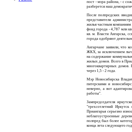
пост - мэра района, - с с
разберется наш демократич
После полпредских вводн
представители администр
жилья частным компаниям в
фонд города - 4,787 млн к
кв. м. Власти Ангарска, 
города одобряют деятельн
Ангарчане заявили, что к
ЖКХ, за исключением льг
на содержание коммунальн
жилых домов. Всего в При
многоквартирных домов. 
через 1,5 - 2 года.
Мэр Новосибирска Владим
питерскими и новосибирс
неверно, а вот адаптиров
работы".
Зампредседателя иркутск
"трехсотлетний Иркутск 
Приангарья серьезно изно
неблагоустроенные дерев
полпред был более категор
конца лета следующего года