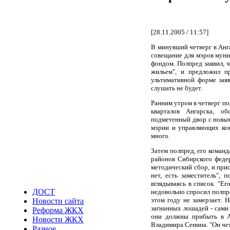
[28.11.2005 / 11:57]
В минувший четверг в Анг
совещание для мэров мун
фондом. Полпред заявил, 
жильем", и предложил п
ультимативной форме заяв
слушать не будет.
Ранним утром в четверг п
кварталов Ангарска, о
подметенный двор с новым
мэрии и управляющих ком
много.
Затем полпред, его коман
районов Сибирского федер
методический сбор, и прис
нет, есть заместитель", 
вглядываясь в список. "Ег
ДОСТ
недовольно спросил полпре
этом году не замерзает. 
Новости сайта
загнанных лошадей - сами 
Реформа ЖКХ
они должны прибыть в Ан
Новости ЖКХ
Владимира Сенина. "Он чет
Разное