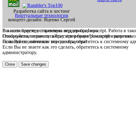
Разработка сайта и хостинг
Виртуальные технологии
концепт-дизайн: Яценко Сергей
В вашем браузере отключена поддержка Jasvscript. Работа в так
Вы используете устаревшую версию браузера.
Пожалуйста, включите в браузере режим "Javascript - разрешено
Отображение страниц сайта с этим браузером проблематична.
Если Вы не знаете как это сделать, обратитесь к системному а
Пожалуйста, обновите версию браузера!
Если Вы не знаете как это сделать, обратитесь к системному
администратору.
Close
Save changes