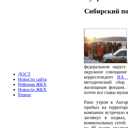
Сибирский по
федеральном округ
окружное совещание
ДОСТ
корреспондент
ИА 
Новости сайта
методический сбор
Реформа ЖКХ
жилищным фондом. П
Новости ЖКХ
почти все главы муни
Разное
Рано утром в Ангар
прибыл на территор
компании встречало 
заглянул в подвал
коммунальных сетей. 
на 80 тысяч квадра