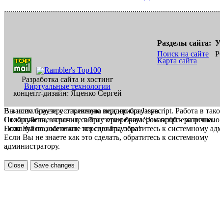
Разделы сайта:
У
Поиск на сайте
Р
Карта сайта
Разработка сайта и хостинг
Виртуальные технологии
концепт-дизайн: Яценко Сергей
В вашем браузере отключена поддержка Jasvscript. Работа в так
Вы используете устаревшую версию браузера.
Пожалуйста, включите в браузере режим "Javascript - разрешено
Отображение страниц сайта с этим браузером проблематична.
Если Вы не знаете как это сделать, обратитесь к системному а
Пожалуйста, обновите версию браузера!
Если Вы не знаете как это сделать, обратитесь к системному
администратору.
Close
Save changes