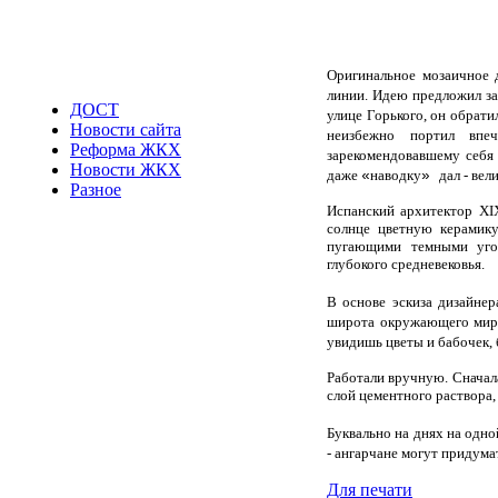
Оригинальное мозаичное 
линии. Идею предложил з
ДОСТ
улице Горького, он обрат
Новости сайта
неизбежно портил впе
Реформа ЖКХ
зарекомендовавшему себя 
Новости ЖКХ
даже
наводку
дал - ве
«
»
Разное
Испанский архитектор XI
солнце цветную керамику
пугающими темными угол
глубокого средневековья.
В основе эскиза дизайнер
широта окружающего мир
увидишь цветы и бабочек, 
Работали вручную. Сначал
слой цементного раствора,
Буквально на днях на одно
- ангарчане могут придума
Для печати