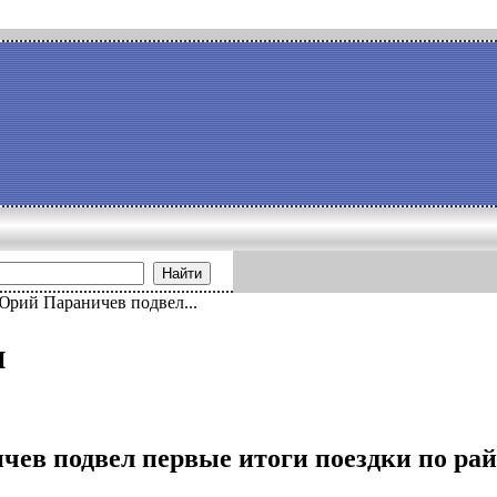
Найти
Юрий Параничев подвел...
и
ев подвел первые итоги поездки по ра