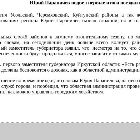
Юрий Параничев подвел первые итоги поездки 
тил Усольский, Черемховский, Куйтунский районы а так 
зованиях региона Юрий Параничев назвал сложной, но в то 
ьных служб районов к зимнему отопительному сезону, по м
го словам, на сегодняшний день больше всего волнует р
ый заместитель губернатора заявил, что, несмотря на то, чт
спеченности будут продолжаться, многое зависит и от самих м
 первого заместителя губернатора Иркутской области: «Есть р
 должны беспокоится о доходах, как в областной администрации,
тление во время поездки, по словам Юрия Параничева, на него
служб города, и пообещал, что областная администрация провед
ать, как можно управлять городским хозяйством.