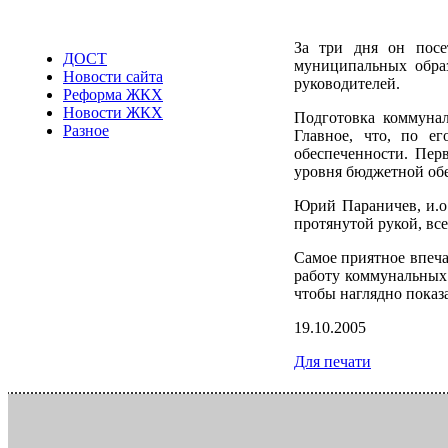
За три дня он посе
ДОСТ
муниципальных обра
Новости сайта
руководителей.
Реформа ЖКХ
Новости ЖКХ
Подготовка коммунал
Разное
Главное, что, по е
обеспеченности. Перв
уровня бюджетной обе
Юрий Параничев, и.о.
протянутой рукой, все
Самое приятное впеча
работу коммунальных 
чтобы наглядно показ
19.10.2005
Для печати