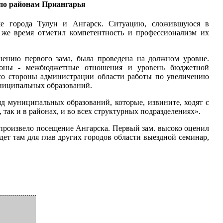
по районам Приангарья
же города Тулун и Ангарск. Ситуацию, сложившуюся в
же время отметил компетентность и профессионализм их
нению первого зама, была проведена на должном уровне.
айоны - межбюджетные отношения и уровень бюджетной
о со стороны администрации области работы по увеличению
униципальных образований.
яд муниципальных образований, которые, извините, ходят с
 так и в районах, и во всех структурных подразделениях».
 произвело посещение Ангарска. Первый зам. высоко оценил
ет там для глав других городов области выездной семинар,