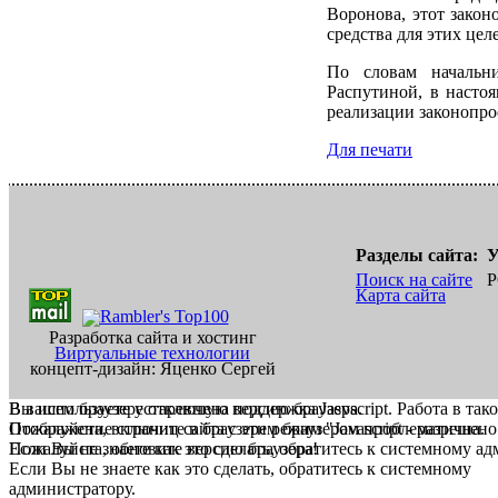
Воронова, этот закон
средства для этих це
По словам начальн
Распутиной, в насто
реализации законопро
Для печати
Разделы сайта:
У
Поиск на сайте
Р
Карта сайта
Разработка сайта и хостинг
Виртуальные технологии
концепт-дизайн: Яценко Сергей
В вашем браузере отключена поддержка Jasvscript. Работа в так
Вы используете устаревшую версию браузера.
Пожалуйста, включите в браузере режим "Javascript - разрешено
Отображение страниц сайта с этим браузером проблематична.
Если Вы не знаете как это сделать, обратитесь к системному а
Пожалуйста, обновите версию браузера!
Если Вы не знаете как это сделать, обратитесь к системному
администратору.