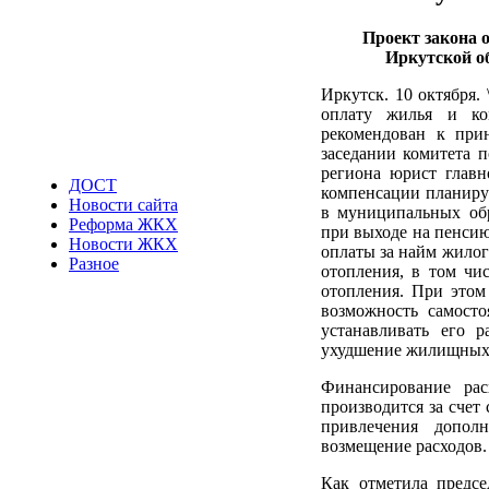
Проект закона 
Иркутской о
Иркутск. 10 октября.
оплату жилья и ко
рекомендован к при
заседании комитета п
региона юрист главн
ДОСТ
компенсации планиру
Новости сайта
в муниципальных обр
Реформа ЖКХ
при выходе на пенсию
Новости ЖКХ
оплаты за найм жилог
Разное
отопления, в том чи
отопления. При этом
возможность самосто
устанавливать его р
ухудшение жилищных
Финансирование рас
производится за счет
привлечения допол
возмещение расходов. 
Как отметила предсе