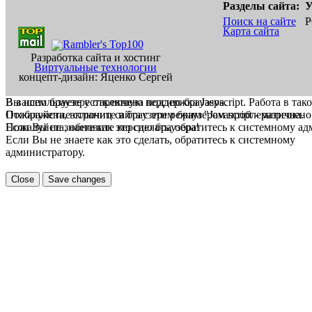
Разделы сайта:
У
Поиск на сайте
Р
Карта сайта
Разработка сайта и хостинг
Виртуальные технологии
концепт-дизайн: Яценко Сергей
В вашем браузере отключена поддержка Jasvscript. Работа в так
Вы используете устаревшую версию браузера.
Пожалуйста, включите в браузере режим "Javascript - разрешено
Отображение страниц сайта с этим браузером проблематична.
Если Вы не знаете как это сделать, обратитесь к системному а
Пожалуйста, обновите версию браузера!
Если Вы не знаете как это сделать, обратитесь к системному
администратору.
Close
Save changes