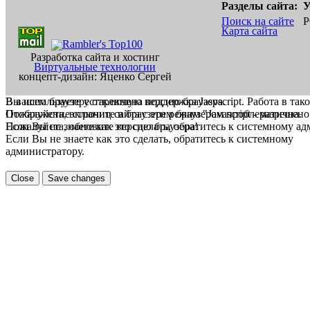
Разделы сайта:
У
Поиск на сайте
Р
Карта сайта
Разработка сайта и хостинг
Виртуальные технологии
концепт-дизайн: Яценко Сергей
В вашем браузере отключена поддержка Jasvscript. Работа в так
Вы используете устаревшую версию браузера.
Пожалуйста, включите в браузере режим "Javascript - разрешено
Отображение страниц сайта с этим браузером проблематична.
Если Вы не знаете как это сделать, обратитесь к системному а
Пожалуйста, обновите версию браузера!
Если Вы не знаете как это сделать, обратитесь к системному
администратору.
Close
Save changes