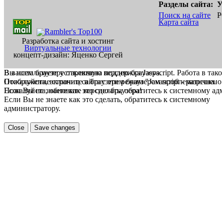
Разделы сайта:
У
Поиск на сайте
Р
Карта сайта
Разработка сайта и хостинг
Виртуальные технологии
концепт-дизайн: Яценко Сергей
В вашем браузере отключена поддержка Jasvscript. Работа в так
Вы используете устаревшую версию браузера.
Пожалуйста, включите в браузере режим "Javascript - разрешено
Отображение страниц сайта с этим браузером проблематична.
Если Вы не знаете как это сделать, обратитесь к системному а
Пожалуйста, обновите версию браузера!
Если Вы не знаете как это сделать, обратитесь к системному
администратору.
Close
Save changes