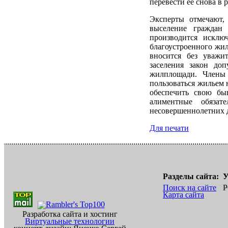
перевести ее снова в
Эксперты отмечают,
выселение граждан
производится исклю
благоустроенного жил
вносится без уважи
заселения закон до
жилплощади. Члены 
пользоваться жильем 
обеспечить свою б
алиментные обязат
несовершеннолетних 
Для печати
Разделы сайта:
У
Поиск на сайте
Р
Карта сайта
Разработка сайта и хостинг
Виртуальные технологии