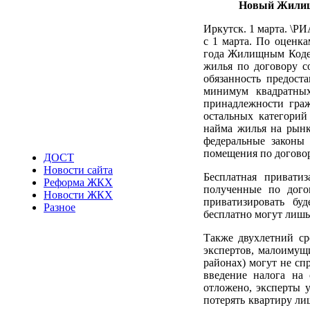
Новый Жилищн
Иркутск. 1 марта. \Р
с 1 марта. По оценка
года Жилищным Кодек
жилья по договору с
обязанность предост
минимум квадратны
принадлежности гра
остальных категорий 
найма жилья на рынке
федеральные законы
помещения по догово
ДОСТ
Новости сайта
Бесплатная привати
Реформа ЖКХ
полученные по дого
Новости ЖКХ
приватизировать бу
Разное
бесплатно могут лишь 
Также двухлетний ср
экспертов, малоимущ
районах) могут не сп
введение налога на 
отложено, эксперты у
потерять квартиру лиш