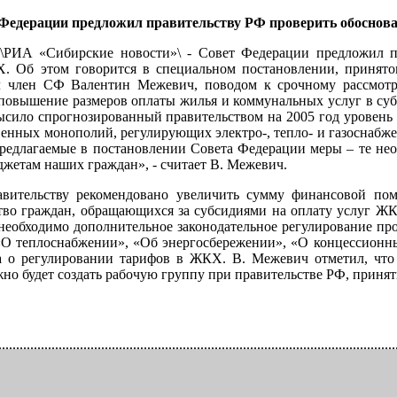
Федерации предложил правительству РФ проверить обоснова
 \РИА «Сибирские новости»\ - Совет Федерации предложил п
. Об этом говорится в специальном постановлении, принято
ил член СФ Валентин Межевич, поводом к срочному рассмотр
 повышение размеров оплаты жилья и коммунальных услуг в субъ
ысило спрогнозированный правительством на 2005 год уровень 
твенных монополий, регулирующих электро-, тепло- и газоснабже
редлагаемые в постановлении Совета Федерации меры – те нео
джетам наших граждан», - считает В. Межевич.
авительству рекомендовано увеличить сумму финансовой по
тво граждан, обращающихся за субсидиями на оплату услуг ЖКХ
необходимо дополнительное законодательное регулирование пр
«О теплоснабжении», «Об энергосбережении», «О концессионны
а о регулировании тарифов в ЖКХ. В. Межевич отметил, что
жно будет создать рабочую группу при правительстве РФ, принять